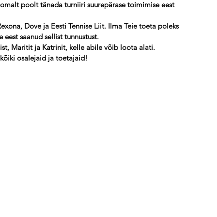
omalt poolt tänada turniiri suurepärase toimimise eest 
xona, Dove ja Eesti Tennise Liit. Ilma Teie toeta poleks 
 eest saanud sellist tunnustust.
 Maritit ja Katrinit, kelle abile võib loota alati.
õiki osalejaid ja toetajaid!