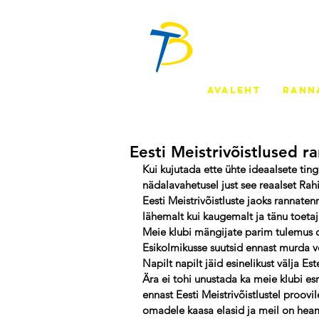
AVALEHT
RANN
Eesti Meistrivõistlused 
Kui kujutada ette ühte ideaalsete tin
nädalavahetusel just see reaalset Rah
Eesti Meistrivõistluste jaoks rannatenn
lähemalt kui kaugemalt ja tänu toet
Meie klubi mängijate parim tulemus ol
Esikolmikusse suutsid ennast murda vee
Napilt napilt jäid esinelikust välja Es
Ära ei tohi unustada ka meie klubi esm
ennast Eesti Meistrivõistlustel proovi
omadele kaasa elasid ja meil on hea