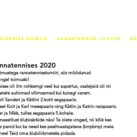
ATENNISE REKETID
RANNATENNISE TOOTED
ME
rannatennises 2020
gimustega rannatenniseturniiri, siis möödunud 
ingel toimuski!
ises oli ilm rohkemgi veel kui superlux, osalejaid oli nii 
ajatele auhinnad võimsamad kui kunagi varem.
i Sanderi ja Kätlini 2.koht segapaaris.
l Koit ja Karl meespaaris ning Kätlin ja Katrin naispaaris. 
ter ja Mikk, tulles segapaaris 5.kohale.
aesitlust klubisärkide näol Te olete vinged, nii kõik kes 
le panid kui ka need kes pealtvaatajatena (brrpbrrp) meie 
meel Teid oma klubiliikmeteks pidada.