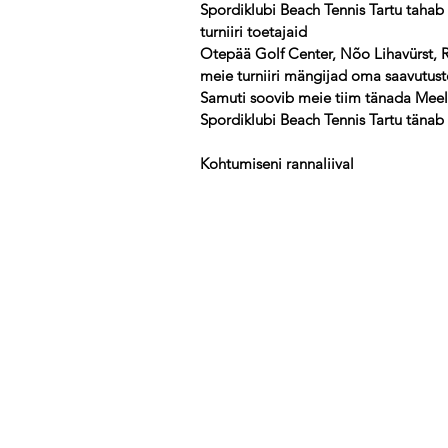
Spordiklubi Beach Tennis Tartu tahab 
turniiri toetajaid
Otepää Golf Center, Nõo Lihavürst, Re
meie turniiri mängijad oma saavutuste
Samuti soovib meie tiim tänada Meelist,
Spordiklubi Beach Tennis Tartu tänab k
Kohtumiseni rannaliival