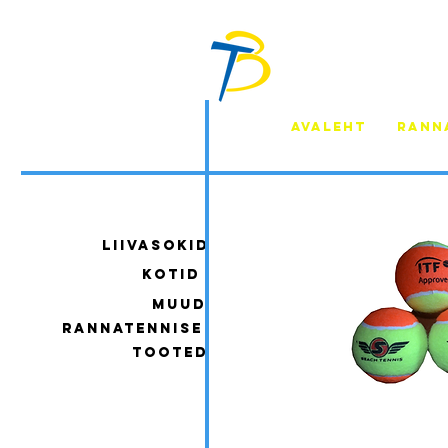
AVALEHT
RANN
liivasokid
kotid
muud
rannatennise
tooted