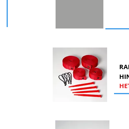
RA
HIN
HE