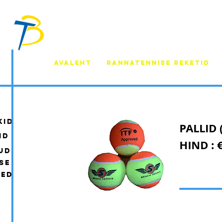
AVALEHT
RANNATENNISE REKETID
kid
PALLID 
id
HIND : 
ud
ise
ted